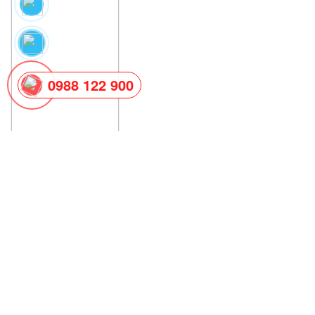
0988 122 900
NGUYÊN NHÂN VÀ CÁCH
SỬA CHỮA VẾT NỨT BÊ