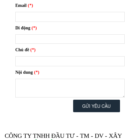
Email
(*)
Di động
(*)
Chủ đề
(*)
Nội dung
(*)
GỬI YÊU CẦU
CÔNG TY TNHH ĐẦU TƯ - TM - DV - XÂY