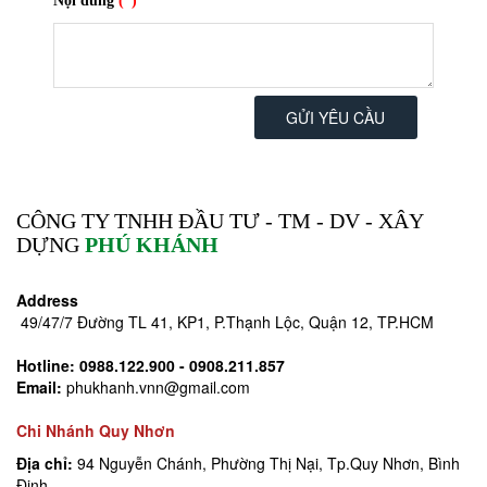
Nội dung
(*)
GỬI YÊU CẦU
CÔNG TY TNHH ĐẦU TƯ - TM - DV - XÂY
DỰNG
PHÚ KHÁNH
Address
49/47/7 Đường TL 41, KP1, P.Thạnh Lộc, Quận 12, TP.HCM
Hotline:
0988.122.900 - 0908.211.857
Email:
phukhanh.vnn@gmail.com
Chi Nhánh Quy Nhơn
Địa chỉ:
94 Nguyễn Chánh, Phường Thị Nại, Tp.Quy Nhơn, Bình
Định