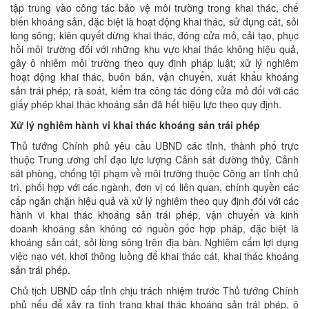
tập trung vào công tác bảo vệ môi trường trong khai thác, chế
biến khoáng sản, đặc biệt là hoạt động khai thác, sử dụng cát, sỏi
lòng sông; kiên quyết dừng khai thác, đóng cửa mỏ, cải tạo, phục
hồi môi trường đối với những khu vực khai thác không hiệu quả,
gây ô nhiễm môi trường theo quy định pháp luật; xử lý nghiêm
hoạt động khai thác, buôn bán, vận chuyển, xuất khẩu khoáng
sản trái phép; rà soát, kiểm tra công tác đóng cửa mỏ đối với các
giấy phép khai thác khoáng sản đã hết hiệu lực theo quy định.
Xử lý nghiêm hành vi khai thác khoáng sản trái phép
Thủ tướng Chính phủ yêu cầu UBND các tỉnh, thành phố trực
thuộc Trung ương chỉ đạo lực lượng Cảnh sát đường thủy, Cảnh
sát phòng, chống tội phạm về môi trường thuộc Công an tỉnh chủ
trì, phối hợp với các ngành, đơn vị có liên quan, chính quyền các
cấp ngăn chặn hiệu quả và xử lý nghiêm theo quy định đối với các
hành vi khai thác khoáng sản trái phép, vận chuyển và kinh
doanh khoáng sản không có nguồn gốc hợp pháp, đặc biệt là
khoáng sản cát, sỏi lòng sông trên địa bàn. Nghiêm cấm lợi dụng
việc nạo vét, khơi thông luồng để khai thác cát, khai thác khoáng
sản trái phép.
Chủ tịch UBND cấp tỉnh chịu trách nhiệm trước Thủ tướng Chính
phủ nếu để xảy ra tình trạng khai thác khoáng sản trái phép, ô