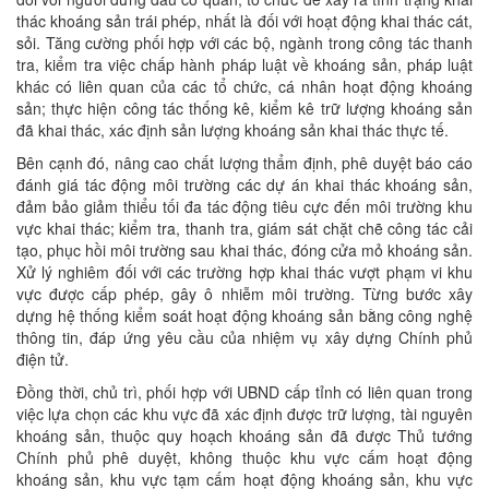
thác khoáng sản trái phép, nhất là đối với hoạt động khai thác cát,
sỏi. Tăng cường phối hợp với các bộ, ngành trong công tác thanh
tra, kiểm tra việc chấp hành pháp luật về khoáng sản, pháp luật
khác có liên quan của các tổ chức, cá nhân hoạt động khoáng
sản; thực hiện công tác thống kê, kiểm kê trữ lượng khoáng sản
đã khai thác, xác định sản lượng khoáng sản khai thác thực tế.
Bên cạnh đó, nâng cao chất lượng thẩm định, phê duyệt báo cáo
đánh giá tác động môi trường các dự án khai thác khoáng sản,
đảm bảo giảm thiểu tối đa tác động tiêu cực đến môi trường khu
vực khai thác; kiểm tra, thanh tra, giám sát chặt chẽ công tác cải
tạo, phục hồi môi trường sau khai thác, đóng cửa mỏ khoáng sản.
Xử lý nghiêm đối với các trường hợp khai thác vượt phạm vi khu
vực được cấp phép, gây ô nhiễm môi trường. Từng bước xây
dựng hệ thống kiểm soát hoạt động khoáng sản bằng công nghệ
thông tin, đáp ứng yêu cầu của nhiệm vụ xây dựng Chính phủ
điện tử.
Đồng thời, chủ trì, phối hợp với UBND cấp tỉnh có liên quan trong
việc lựa chọn các khu vực đã xác định được trữ lượng, tài nguyên
khoáng sản, thuộc quy hoạch khoáng sản đã được Thủ tướng
Chính phủ phê duyệt, không thuộc khu vực cấm hoạt động
khoáng sản, khu vực tạm cấm hoạt động khoáng sản, khu vực