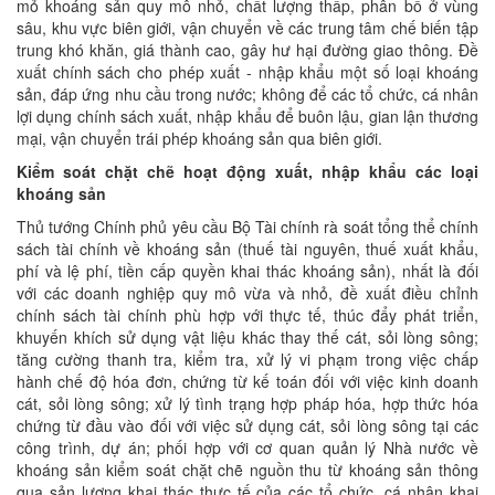
mỏ khoáng sản quy mô nhỏ, chất lượng thấp, phân bố ở vùng
sâu, khu vực biên giới, vận chuyển về các trung tâm chế biến tập
trung khó khăn, giá thành cao, gây hư hại đường giao thông. Đề
xuất chính sách cho phép xuất - nhập khẩu một số loại khoáng
sản, đáp ứng nhu cầu trong nước; không để các tổ chức, cá nhân
lợi dụng chính sách xuất, nhập khẩu để buôn lậu, gian lận thương
mại, vận chuyển trái phép khoáng sản qua biên giới.
Kiểm soát chặt chẽ hoạt động xuất, nhập khẩu các loại
khoáng sản
Thủ tướng Chính phủ yêu cầu Bộ Tài chính rà soát tổng thể chính
sách tài chính về khoáng sản (thuế tài nguyên, thuế xuất khẩu,
phí và lệ phí, tiền cấp quyền khai thác khoáng sản), nhất là đối
với các doanh nghiệp quy mô vừa và nhỏ, đề xuất điều chỉnh
chính sách tài chính phù hợp với thực tế, thúc đẩy phát triển,
khuyến khích sử dụng vật liệu khác thay thế cát, sỏi lòng sông;
tăng cường thanh tra, kiểm tra, xử lý vi phạm trong việc chấp
hành chế độ hóa đơn, chứng từ kế toán đối với việc kinh doanh
cát, sỏi lòng sông; xử lý tình trạng hợp pháp hóa, hợp thức hóa
chứng từ đầu vào đối với việc sử dụng cát, sỏi lòng sông tại các
công trình, dự án; phối hợp với cơ quan quản lý Nhà nước về
khoáng sản kiểm soát chặt chẽ nguồn thu từ khoáng sản thông
qua sản lượng khai thác thực tế của các tổ chức, cá nhân khai