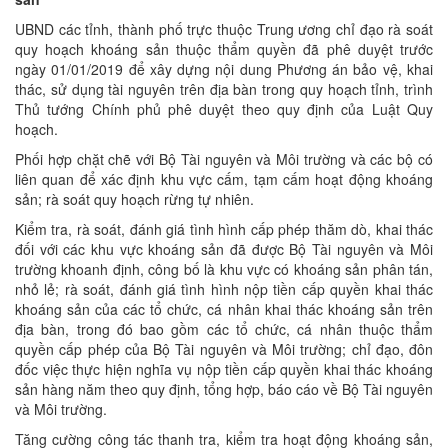
UBND các tỉnh, thành phố trực thuộc Trung ương chỉ đạo rà soát
quy hoạch khoáng sản thuộc thẩm quyền đã phê duyệt trước
ngày 01/01/2019 để xây dựng nội dung Phương án bảo vệ, khai
thác, sử dụng tài nguyên trên địa bàn trong quy hoạch tỉnh, trình
Thủ tướng Chính phủ phê duyệt theo quy định của Luật Quy
hoạch.
Phối hợp chặt chẽ với Bộ Tài nguyên và Môi trường và các bộ có
liên quan để xác định khu vực cấm, tạm cấm hoạt động khoáng
sản; rà soát quy hoạch rừng tự nhiên.
Kiểm tra, rà soát, đánh giá tình hình cấp phép thăm dò, khai thác
đối với các khu vực khoáng sản đã được Bộ Tài nguyên và Môi
trường khoanh định, công bố là khu vực có khoáng sản phân tán,
nhỏ lẻ; rà soát, đánh giá tình hình nộp tiền cấp quyền khai thác
khoáng sản của các tổ chức, cá nhân khai thác khoáng sản trên
địa bàn, trong đó bao gồm các tổ chức, cá nhân thuộc thẩm
quyền cấp phép của Bộ Tài nguyên và Môi trường; chỉ đạo, đôn
đốc việc thực hiện nghĩa vụ nộp tiền cấp quyền khai thác khoáng
sản hàng năm theo quy định, tổng hợp, báo cáo về Bộ Tài nguyên
và Môi trường.
Tăng cường công tác thanh tra, kiểm tra hoạt động khoáng sản,