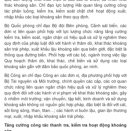
thác khoáng sản. Chỉ đạo lực lượng Hải quan tăng cường công
tác phân luồng, kiểm tra, kiểm soát chặt chẽ hoạt động xuất,
nhập khẩu các loại khoáng sản theo quy định.
Bộ Quốc phòng chỉ đạo Bộ đội Biên phòng, Cảnh sát biển, các
đơn vị liên quan phối hợp với lực lượng chức năng tăng cường
kiểm tra, kiểm soát, ngăn chặn có hiệu quả và xử lý nghiêm theo
quy định của pháp luật đối với hành vi thăm dò, khai thác khoáng
sản trái phép, xuất khẩu lậu khoáng sản qua biên giới, đặc biệt là
thông qua đường biển. Phối hợp với các bộ, ngành trong việc lập
Quy hoạch thăm dò, khai thác, chế biến và sử dụng các loại
khoáng sản gắn với đảm bảo quốc phòng, an ninh.
Bộ Công an chỉ đạo Công an các đơn vị, địa phương phối hợp với
Bộ Tài nguyên và Môi trường, chính quyền các cấp, các cơ quan
chức năng liên quan ngăn chặn hiệu quả và xử lý nghiêm theo
quy định đối với các hành vi vi phạm về khai thác khoáng sản, gây
ô nhiễm môi trường; vận chuyển, tập kết, kinh doanh và sử dụng
khoáng sản không có nguồn gốc hợp pháp, đặc biệt là đối với cát,
sỏi lòng sông, than, titan…; các hành vi buôn lậu, gian lận thương
mại, xuất, nhập khẩu khoáng sản trái phép.
Tăng cường công tác thanh tra, kiểm tra hoạt động khoáng
sản