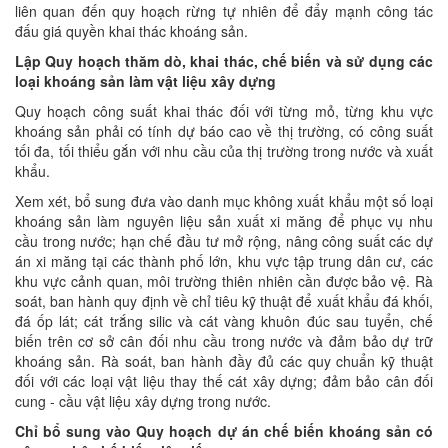
liên quan đến quy hoạch rừng tự nhiên để đẩy mạnh công tác
đấu giá quyền khai thác khoáng sản.
Lập Quy hoạch thăm dò, khai thác, chế biến và sử dụng các
loại khoáng sản làm vật liệu xây dựng
Quy hoạch công suất khai thác đối với từng mỏ, từng khu vực
khoáng sản phải có tính dự báo cao về thị trường, có công suất
tối đa, tối thiểu gắn với nhu cầu của thị trường trong nước và xuất
khẩu.
Xem xét, bổ sung đưa vào danh mục không xuất khẩu một số loại
khoáng sản làm nguyên liệu sản xuất xi măng để phục vụ nhu
cầu trong nước; hạn chế đầu tư mở rộng, nâng công suất các dự
án xi măng tại các thành phố lớn, khu vực tập trung dân cư, các
khu vực cảnh quan, môi trường thiên nhiên cần được bảo vệ. Rà
soát, ban hành quy định về chỉ tiêu kỹ thuật để xuất khẩu đá khối,
đá ốp lát; cát trắng silic và cát vàng khuôn đúc sau tuyển, chế
biến trên cơ sở cân đối nhu cầu trong nước và đảm bảo dự trữ
khoáng sản. Rà soát, ban hành đầy đủ các quy chuẩn kỹ thuật
đối với các loại vật liệu thay thế cát xây dựng; đảm bảo cân đối
cung - cầu vật liệu xây dựng trong nước.
Chỉ bổ sung vào Quy hoạch dự án chế biến khoáng sản có