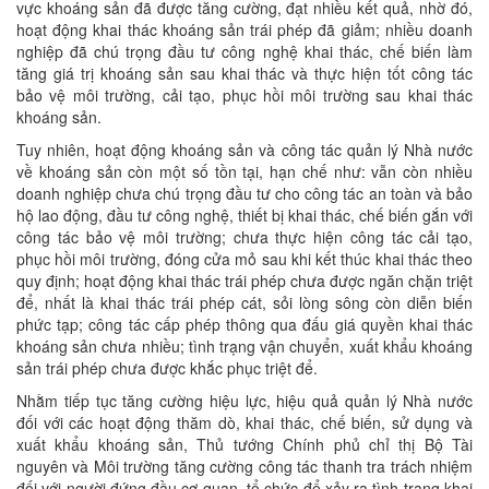
vực khoáng sản đã được tăng cường, đạt nhiều kết quả, nhờ đó,
hoạt động khai thác khoáng sản trái phép đã giảm; nhiều doanh
nghiệp đã chú trọng đầu tư công nghệ khai thác, chế biến làm
tăng giá trị khoáng sản sau khai thác và thực hiện tốt công tác
bảo vệ môi trường, cải tạo, phục hồi môi trường sau khai thác
khoáng sản.
Tuy nhiên, hoạt động khoáng sản và công tác quản lý Nhà nước
về khoáng sản còn một số tồn tại, hạn chế như: vẫn còn nhiều
doanh nghiệp chưa chú trọng đầu tư cho công tác an toàn và bảo
hộ lao động, đầu tư công nghệ, thiết bị khai thác, chế biến gắn với
công tác bảo vệ môi trường; chưa thực hiện công tác cải tạo,
phục hồi môi trường, đóng cửa mỏ sau khi kết thúc khai thác theo
quy định; hoạt động khai thác trái phép chưa được ngăn chặn triệt
để, nhất là khai thác trái phép cát, sỏi lòng sông còn diễn biến
phức tạp; công tác cấp phép thông qua đấu giá quyền khai thác
khoáng sản chưa nhiều; tình trạng vận chuyển, xuất khẩu khoáng
sản trái phép chưa được khắc phục triệt để.
Nhằm tiếp tục tăng cường hiệu lực, hiệu quả quản lý Nhà nước
đối với các hoạt động thăm dò, khai thác, chế biến, sử dụng và
xuất khẩu khoáng sản, Thủ tướng Chính phủ chỉ thị Bộ Tài
nguyên và Môi trường tăng cường công tác thanh tra trách nhiệm
đối với người đứng đầu cơ quan, tổ chức để xảy ra tình trạng khai