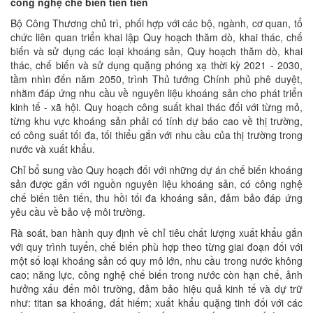
công nghệ chế biến tiên tiến
Bộ Công Thương chủ trì, phối hợp với các bộ, ngành, cơ quan, tổ
chức liên quan triển khai lập Quy hoạch thăm dò, khai thác, chế
biến và sử dụng các loại khoáng sản, Quy hoạch thăm dò, khai
thác, chế biến và sử dụng quặng phóng xạ thời kỳ 2021 - 2030,
tầm nhìn đến năm 2050, trình Thủ tướng Chính phủ phê duyệt,
nhằm đáp ứng nhu cầu về nguyên liệu khoáng sản cho phát triển
kinh tế - xã hội. Quy hoạch công suất khai thác đối với từng mỏ,
từng khu vực khoáng sản phải có tính dự báo cao về thị trường,
có công suất tối đa, tối thiểu gắn với nhu cầu của thị trường trong
nước và xuất khẩu.
Chỉ bổ sung vào Quy hoạch đối với những dự án chế biến khoáng
sản được gắn với nguồn nguyên liệu khoáng sản, có công nghệ
chế biến tiên tiến, thu hồi tối đa khoáng sản, đảm bảo đáp ứng
yêu cầu về bảo vệ môi trường.
Rà soát, ban hành quy định về chỉ tiêu chất lượng xuất khẩu gắn
với quy trình tuyển, chế biến phù hợp theo từng giai đoạn đối với
một số loại khoáng sản có quy mô lớn, nhu cầu trong nước không
cao; năng lực, công nghệ chế biến trong nước còn hạn chế, ảnh
hưởng xấu đến môi trường, đảm bảo hiệu quả kinh tế và dự trữ
như: titan sa khoáng, đất hiếm; xuất khẩu quặng tinh đối với các